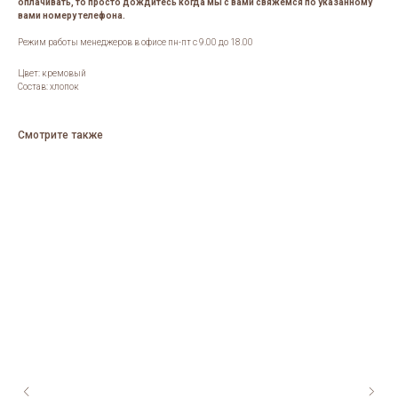
оплачивать, то просто дождитесь когда мы с вами свяжемся по указанному
вами номеру телефона.
Режим работы менеджеров в офисе пн-пт с 9.00 до 18.00
Цвет: кремовый
Состав: хлопок
Смотрите также