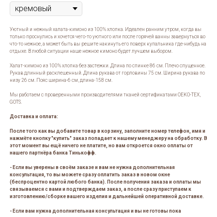
Уютный и нежный халата-кимоно из 100% хлопка. Идеален ранним утром, когда вы
только проснулись и хочется чего-то уютного или после горячей ванны завернуться во
что-то нежное, а может быть вы решите накинуть его поверх купальника где-нибудь на
отдыхе. В любой ситуации наше нежное кимоно будет лучшем выбором.
Халат-кимоно из 100% хлопка без застежки. Длина по спинке 86 см. Плечо спущенное.
Рукав длинный расклешенный. Длина рукава от горловины 75 см. Ширина рукава по
низу 26 см. Пояс ширина-6 см, длина-158 см.
Мы работаем с проверенными производителями тканей сертификатами OEKO-TEX,
GOTS.
Доставка и оплата:
После того как вы добавите товар в корзину, заполните номер телефон, имя и
нажмёте кнопку "купить" заказ попадает к нашему менеджеру на обработку. В
этот момент вы ещё ничего не платите, но вам откроется окно оплаты от
нашего партнёра банка Тинькофф.
- Если вы уверены в своём заказе и вам не нужна дополнительная
консультация, то вы можете сразу оплатить заказ в новом окне
(беспроцентно картой любого банка). После получения заказа и оплаты мы
связываемся с вами и подтверждаем заказ, а после сразу приступаем к
изготовлению/сборке вашего изделия и дальнейшей оперативной доставке.
- Если вам нужна дополнительная консультация и вы не готовы пока