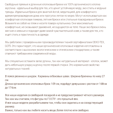
Свободные прямые и длинные хлопковые брюки из 100% органического хлопка
муслина - идеальный выбор для тех, кто ценит устойчивую моду, эко-стиль и модные
тренды. Идеальные брюки для занятий йогой, медитацией, для комфортного
времяпрепровождения дома или прогулок летом по морю. Могут использоваться как
комфортная хлопковая пижама, летние брюки или стильные повседневные брюки.
Возьмите их собой на пляж и носите поверх купальника. Они максимально
комфортные, не сковывают движений, не ощущаются на теле. Наши эко-брюки очень
мягкие и нежные и подходят даже самой чувствительной коже, а также для тех, кто
ищет стиль и практичность в одежде.
Мы работаем с проверенными производителями тканей сертификатами OEKO-TEX,
GOTS. Это гарантирует, что наши органические хлопковые изделия изготовлены в
соответствии с высокими экологическими и этическими стандартами, а также
отвечают требованиям современной моды.
Мы специально оставили запас длины, так как натуральный материал - хлопок, может
дать небольшую усадку в длину после первой стирки. Это нормальное свойство
натуральных тканей.
В поясе резинка и шнурок. Карманы в боковых швах. Ширина брючины по низу 27
см.
Длина органических хлопковых брюк 109 см, подойдут девушкам с ростом от 168см
до 176см.
Все наши изделия со свободной посадкой и не предусматривают чёткого размера.
Так как мы считаем, что фигуры по ГОСТУ - это прошлый век.
И все наши модели разрабатываем так, чтобы они садились и на соседствующий
размер.
Важно, только как вы любите носить вещи, более плотно или свободно.