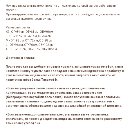
Но у нас также есть размерная сетка относительно которой мы разрабатываем
модели.
Ориентируйтесь на нее при выборе размера, а если что-то будет под сомнением, то
вы всегда можете спросить у нас.
Размерная сетка
XS - ОГ=84 см, ОТ=64 см, ОБ=90 см
S - ОГ=88 см, ОТ=68 см, ОБ=94 см
M - ОГ=92 см, ОТ=72 см, ОБ=98 см
L - ОГ=96 см, ОТ=76 см, ОБ=102 см
XL - ОГ=100 см, ОТ=80 см, ОБ=106 см
Доставка и оплата:
После того как вы добавите товар в корзину, заполните номер телефон, имя и
нажмёте кнопку "купить" заказ попадает к нашему менеджеру на обработку. В
этот момент вы ещё ничего не платите, но вам откроется окно оплаты от
нашего партнёра банка Тинькофф.
- Если вы уверены в своём заказе и вам не нужна дополнительная
консультация, то вы можете сразу оплатить заказ в новом окне
(беспроцентно картой любого банка). После получения заказа и оплаты мы
связываемся с вами и подтверждаем заказ, а после сразу приступаем к
изготовлению/сборке вашего изделия и дальнейшей оперативной доставке.
- Если вам нужна дополнительная консультация и вы не готовы пока
оплачивать, то просто дождитесь когда мы с вами свяжемся по указанному
вами номеру телефона.