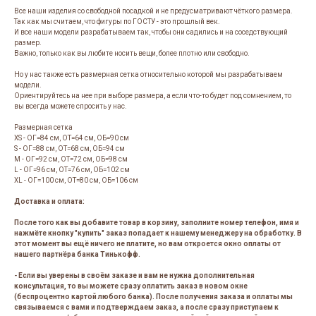
Все наши изделия со свободной посадкой и не предусматривают чёткого размера.
Так как мы считаем, что фигуры по ГОСТУ - это прошлый век.
И все наши модели разрабатываем так, чтобы они садились и на соседствующий
размер.
Важно, только как вы любите носить вещи, более плотно или свободно.
Но у нас также есть размерная сетка относительно которой мы разрабатываем
модели.
Ориентируйтесь на нее при выборе размера, а если что-то будет под сомнением, то
вы всегда можете спросить у нас.
Размерная сетка
XS - ОГ=84 см, ОТ=64 см, ОБ=90 см
S - ОГ=88 см, ОТ=68 см, ОБ=94 см
M - ОГ=92 см, ОТ=72 см, ОБ=98 см
L - ОГ=96 см, ОТ=76 см, ОБ=102 см
XL - ОГ=100 см, ОТ=80 см, ОБ=106 см
Доставка и оплата:
После того как вы добавите товар в корзину, заполните номер телефон, имя и
нажмёте кнопку "купить" заказ попадает к нашему менеджеру на обработку. В
этот момент вы ещё ничего не платите, но вам откроется окно оплаты от
нашего партнёра банка Тинькофф.
- Если вы уверены в своём заказе и вам не нужна дополнительная
консультация, то вы можете сразу оплатить заказ в новом окне
(беспроцентно картой любого банка). После получения заказа и оплаты мы
связываемся с вами и подтверждаем заказ, а после сразу приступаем к