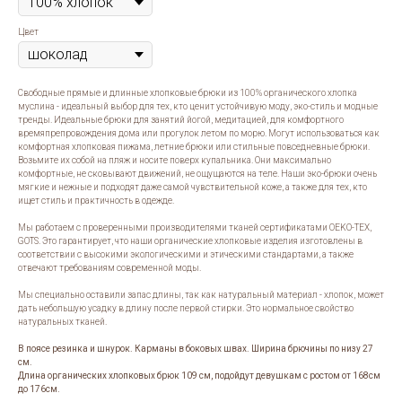
Цвет
Свободные прямые и длинные хлопковые брюки из 100% органического хлопка
муслина - идеальный выбор для тех, кто ценит устойчивую моду, эко-стиль и модные
тренды. Идеальные брюки для занятий йогой, медитацией, для комфортного
времяпрепровождения дома или прогулок летом по морю. Могут использоваться как
комфортная хлопковая пижама, летние брюки или стильные повседневные брюки.
Возьмите их собой на пляж и носите поверх купальника. Они максимально
комфортные, не сковывают движений, не ощущаются на теле. Наши эко-брюки очень
мягкие и нежные и подходят даже самой чувствительной коже, а также для тех, кто
ищет стиль и практичность в одежде.
Мы работаем с проверенными производителями тканей сертификатами OEKO-TEX,
GOTS. Это гарантирует, что наши органические хлопковые изделия изготовлены в
соответствии с высокими экологическими и этическими стандартами, а также
отвечают требованиям современной моды.
Мы специально оставили запас длины, так как натуральный материал - хлопок, может
дать небольшую усадку в длину после первой стирки. Это нормальное свойство
натуральных тканей.
В поясе резинка и шнурок. Карманы в боковых швах. Ширина брючины по низу 27
см.
Длина органических хлопковых брюк 109 см, подойдут девушкам с ростом от 168см
до 176см.