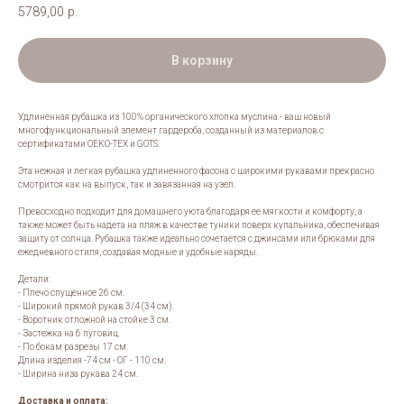
5789,00
р.
В корзину
Удлиненная рубашка из 100% органического хлопка муслина - ваш новый
многофункциональный элемент гардероба, созданный из материалов с
сертификатами OEKO-TEX и GOTS.
Эта нежная и легкая рубашка удлиненного фасона с широкими рукавами прекрасно
смотрится как на выпуск, так и завязанная на узел.
Превосходно подходит для домашнего уюта благодаря ее мягкости и комфорту, а
также может быть надета на пляж в качестве туники поверх купальника, обеспечивая
защиту от солнца. Рубашка также идеально сочетается с джинсами или брюками для
ежедневного стиля, создавая модные и удобные наряды.
Детали:
- Плечо спущенное 26 см.
- Широкий прямой рукав 3/4 (34 см).
- Воротник отложной на стойке 3 см.
- Застежка на 6 пуговиц.
- По бокам разрезы 17 см.
Длина изделия -74 см - ОГ - 110 см.
- Ширина низа рукава 24 см.
Доставка и оплата: