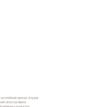
 на потайной крючок. Блузка
ней легко составить
ий материал полностью