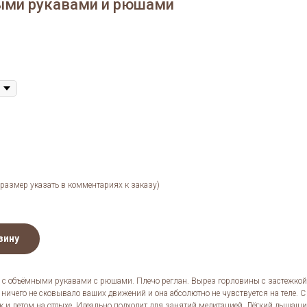
ыми рукавами и рюшами
(размер указать в комментариях к заказу)
зину
 с объёмными рукавами с рюшами. Плечо реглан. Вырез горловины с застежкой
 ничего не сковывало ваших движений и она абсолютно не чувствуется на теле. С 
к и летом на отдыхе. Идеально подходит для занятий медитацией. Лёгкий дышащ