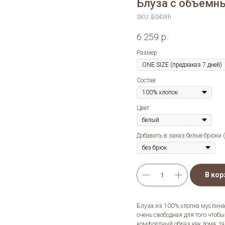
Блуза с объёмн
SKU:
Б04Wh
6 259
р.
Размер
Состав
Цвет
Добавить в заказ белые брюки 
В кор
Блуза из 100% хлопка муслина
очень свободная для того чтобы
комфортный образ как дома, та