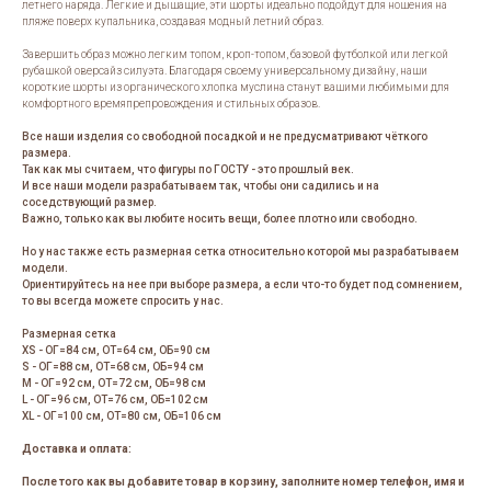
летнего наряда. Легкие и дышащие, эти шорты идеально подойдут для ношения на
пляже поверх купальника, создавая модный летний образ.
Завершить образ можно легким топом, кроп-топом, базовой футболкой или легкой
рубашкой оверсайз силуэта. Благодаря своему универсальному дизайну, наши
короткие шорты из органического хлопка муслина станут вашими любимыми для
комфортного времяпрепровождения и стильных образов.
Все наши изделия со свободной посадкой и не предусматривают чёткого
размера.
Так как мы считаем, что фигуры по ГОСТУ - это прошлый век.
И все наши модели разрабатываем так, чтобы они садились и на
соседствующий размер.
Важно, только как вы любите носить вещи, более плотно или свободно.
Но у нас также есть размерная сетка относительно которой мы разрабатываем
модели.
Ориентируйтесь на нее при выборе размера, а если что-то будет под сомнением,
то вы всегда можете спросить у нас.
Размерная сетка
XS - ОГ=84 см, ОТ=64 см, ОБ=90 см
S - ОГ=88 см, ОТ=68 см, ОБ=94 см
M - ОГ=92 см, ОТ=72 см, ОБ=98 см
L - ОГ=96 см, ОТ=76 см, ОБ=102 см
XL - ОГ=100 см, ОТ=80 см, ОБ=106 см
Доставка и оплата:
После того как вы добавите товар в корзину, заполните номер телефон, имя и