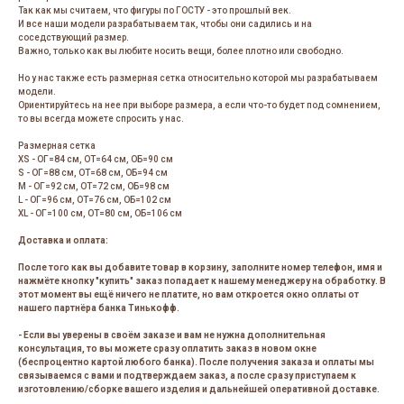
Так как мы считаем, что фигуры по ГОСТУ - это прошлый век.
И все наши модели разрабатываем так, чтобы они садились и на
соседствующий размер.
Важно, только как вы любите носить вещи, более плотно или свободно.
Но у нас также есть размерная сетка относительно которой мы разрабатываем
модели.
Ориентируйтесь на нее при выборе размера, а если что-то будет под сомнением,
то вы всегда можете спросить у нас.
Размерная сетка
XS - ОГ=84 см, ОТ=64 см, ОБ=90 см
S - ОГ=88 см, ОТ=68 см, ОБ=94 см
M - ОГ=92 см, ОТ=72 см, ОБ=98 см
L - ОГ=96 см, ОТ=76 см, ОБ=102 см
XL - ОГ=100 см, ОТ=80 см, ОБ=106 см
Доставка и оплата:
После того как вы добавите товар в корзину, заполните номер телефон, имя и
нажмёте кнопку "купить" заказ попадает к нашему менеджеру на обработку. В
этот момент вы ещё ничего не платите, но вам откроется окно оплаты от
нашего партнёра банка Тинькофф.
- Если вы уверены в своём заказе и вам не нужна дополнительная
консультация, то вы можете сразу оплатить заказ в новом окне
(беспроцентно картой любого банка). После получения заказа и оплаты мы
связываемся с вами и подтверждаем заказ, а после сразу приступаем к
изготовлению/сборке вашего изделия и дальнейшей оперативной доставке.