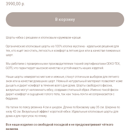
3990,00
р.
В корзину
Шорты-юбка с рюшами и хлопковым кружевом-кроше.
Органические хлопковые шорты из 100% хлопка муслина - идеальное решение для
тех, кто ищет эко-стиль, легкость и комфорт в летние дни или в качестве пижамных
шорт.
Мы работаем с проверенными производителями тканей сертификатами OEKO-TEX,
GOTS, что гарантирует высокое качество и устойчивость наших изделий.
Наши шорты невероятно мягкие и нежные, станут отличным выбором для летнего
зноя или в качестве домашних шорт. Нежный натуральный материал позволяет коже
дышать и дарит комфорт в течение всего дня дома. Шорты свободного фасона,
визуально могут напоминать юбку, создавая стильный образ. Именно такой фасон
дарит комфорт и ощущение голого тела, так как ткань почти не соприкасается с
бедрами.
На талии по поясу резинка 4 см и шнурок. Длина по боковому шву 35 см. Ширина по
низу 42 см. Визуальный эффект короткой юбки. Идеальные хлопковые шорты для
дома и для прогулок по пляжу.
Все наши изделия со свободной посадкой и не предусматривают чёткого
размера.