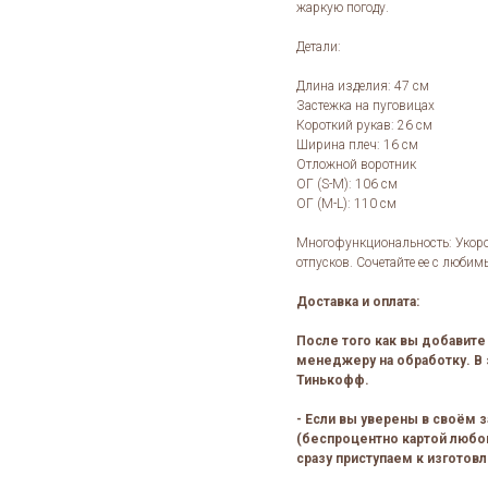
жаркую погоду.
Детали:
Длина изделия: 47 см
Застежка на пуговицах
Короткий рукав: 26 см
Ширина плеч: 16 см
Отложной воротник
ОГ (S-M): 106 см
ОГ (M-L): 110 см
Многофункциональность: Укороч
отпусков. Сочетайте ее с люб
Доставка и оплата:
После того как вы добавите 
менеджеру на обработку. В 
Тинькофф.
- Если вы уверены в своём з
(беспроцентно картой любог
сразу приступаем к изготов