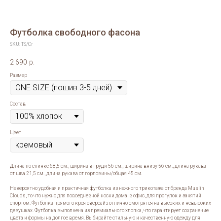
Футболка свободного фасона
SKU:
TS/Cr
2 690
р.
Размер
Состав
Цвет
Длина по спинке 68,5 см., ширина в груди 56 см., ширина внизу 56 см., длина рукава
от шва 21,5 см., длина рукава от горловины/общая 45 см.
Невероятно удобная и практичная футболка из нежного трикотажа от бренда Muslin
Clouds, то что нужно для повседневной носки дома, в офис, для прогулок и занятий
спортом. Футболка прямого кроя оверсайз отлично смотрятся на высоких и невысоких
девушках. Футболка выполнена из премиального хлопка, что гарантирует сохранение
цвета и формы на долгое время. Выбирайте стильную и качественную одежду для