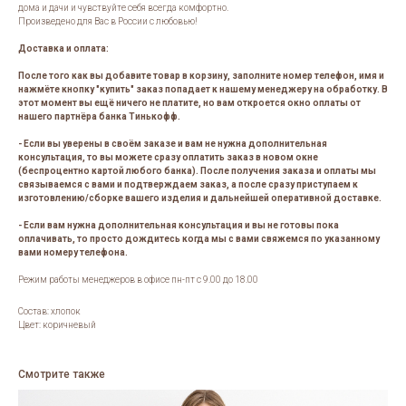
дома и дачи и чувствуйте себя всегда комфортно.
Произведено для Вас в России с любовью!
Доставка и оплата:
После того как вы добавите товар в корзину, заполните номер телефон, имя и
нажмёте кнопку "купить" заказ попадает к нашему менеджеру на обработку. В
этот момент вы ещё ничего не платите, но вам откроется окно оплаты от
нашего партнёра банка Тинькофф.
- Если вы уверены в своём заказе и вам не нужна дополнительная
консультация, то вы можете сразу оплатить заказ в новом окне
(беспроцентно картой любого банка). После получения заказа и оплаты мы
связываемся с вами и подтверждаем заказ, а после сразу приступаем к
изготовлению/сборке вашего изделия и дальнейшей оперативной доставке.
- Если вам нужна дополнительная консультация и вы не готовы пока
оплачивать, то просто дождитесь когда мы с вами свяжемся по указанному
вами номеру телефона.
Режим работы менеджеров в офисе пн-пт с 9.00 до 18.00
Состав: хлопок
Цвет: коричневый
Смотрите также